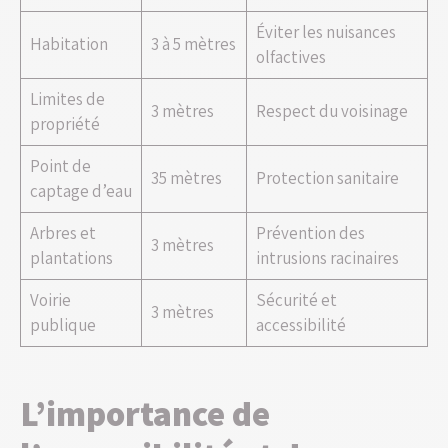
Éviter les nuisances
Habitation
3 à 5 mètres
olfactives
Limites de
3 mètres
Respect du voisinage
propriété
Point de
35 mètres
Protection sanitaire
captage d’eau
Arbres et
Prévention des
3 mètres
plantations
intrusions racinaires
Voirie
Sécurité et
3 mètres
publique
accessibilité
L’importance de